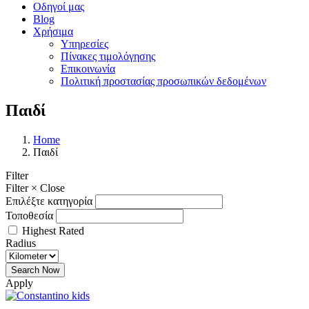
Οδηγοί μας
Blog
Χρήσιμα
Υπηρεσίες
Πίνακες τιμολόγησης
Επικοινωνία
Πολιτική προστασίας προσωπικών δεδομένων
Παιδί
Home
Παιδί
Filter
Filter
×
Close
Επιλέξτε κατηγορία
Τοποθεσία
Highest Rated
Radius
Apply