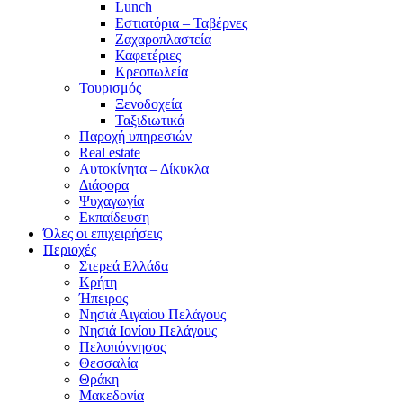
Lunch
Εστιατόρια – Ταβέρνες
Ζαχαροπλαστεία
Καφετέριες
Κρεοπωλεία
Τουρισμός
Ξενοδοχεία
Ταξιδιωτικά
Παροχή υπηρεσιών
Real estate
Αυτοκίνητα – Δίκυκλα
Διάφορα
Ψυχαγωγία
Εκπαίδευση
Όλες οι επιχειρήσεις
Περιοχές
Στερεά Ελλάδα
Κρήτη
Ήπειρος
Νησιά Αιγαίου Πελάγους
Νησιά Ιονίου Πελάγους
Πελοπόννησος
Θεσσαλία
Θράκη
Μακεδονία