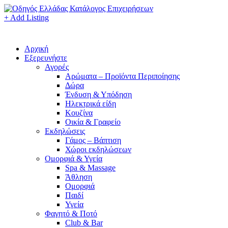
+ Add Listing
Αρχική
Εξερευνήστε
Αγορές
Αρώματα – Προϊόντα Περιποίησης
Δώρα
Ένδυση & Υπόδηση
Ηλεκτρικά είδη
Κουζίνα
Οικία & Γραφείο
Εκδηλώσεις
Γάμος – Βάπτιση
Χώροι εκδηλώσεων
Ομορφιά & Υγεία
Spa & Massage
Άθληση
Ομορφιά
Παιδί
Υγεία
Φαγητό & Ποτό
Club & Bar