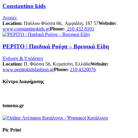
Constantino kids
Αγορές
Location:
Παύλου Φύσσα 66, Αμφιάλη, 187 57
Website:
www.constantinokids.gr
Phone:
210 432 8101
PEPITO | Παιδικά Ρούχα – Βρεφικά Είδη
Ένδυση & Υπόδηση
Location:
Π. Φύσσα 56, Κερατσίνι, Ελλάδα
Website:
www.pepitokidsfashion.gr
Phone:
210 4320076
Κέντρο Διαφήμισης
tomenu.gr
Pic Print