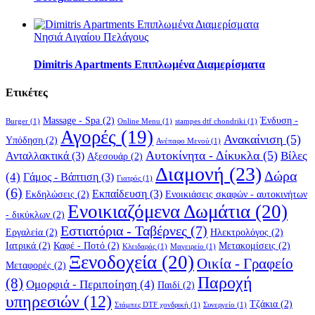
Νησιά Αιγαίου Πελάγους
Dimitris Apartments Επιπλωμένα Διαμερίσματα
Ετικέτες
Massage - Spa
(2)
Ένδυση -
Burger
(1)
Online Menu
(1)
stampes dtf chondriki
(1)
Αγορές
(19)
Ανακαίνιση
(5)
Υπόδηση
(2)
Ανέπαφο Μενού
(1)
Αυτοκίνητα - Δίκυκλα
(5)
Βίλες
Ανταλλακτικά
(3)
Αξεσουάρ
(2)
Διαμονή
(23)
Δώρα
(4)
Γάμος - Βάπτιση
(3)
Γιατρός
(1)
(6)
Εκπαίδευση
(3)
Εκδηλώσεις
(2)
Ενοικιάσεις σκαφών - αυτοκινήτων
Ενοικιαζόμενα Δωμάτια
(20)
- δικύκλων
(2)
Εστιατόρια - Ταβέρνες
(7)
Εργαλεία
(2)
Ηλεκτρολόγος
(2)
Ιατρικά
(2)
Καφέ - Ποτό
(2)
Μετακομίσεις
(2)
Κλειδαράς
(1)
Μαγειρείο
(1)
Ξενοδοχεία
(20)
Οικία - Γραφείο
Μεταφορές
(2)
Παροχή
(8)
Ομορφιά - Περιποίηση
(4)
Παιδί
(2)
υπηρεσιών
(12)
Τζάκια
(2)
Στάμπες DTF χονδρική
(1)
Συνεργείο
(1)