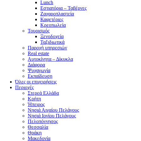
Lunch
Εστιατόρια – Ταβέρνες
Ζαχαροπλαστεία
Καφετέριες
Κρεοπωλεία
Τουρισμός
Ξενοδοχεία
Ταξιδιωτικά
Παροχή υπηρεσιών
Real estate
Αυτοκίνητα – Δίκυκλα
Διάφορα
Ψυχαγωγία
Εκπαίδευση
Όλες οι επιχειρήσεις
Περιοχές
Στερεά Ελλάδα
Κρήτη
Ήπειρος
Νησιά Αιγαίου Πελάγους
Νησιά Ιονίου Πελάγους
Πελοπόννησος
Θεσσαλία
Θράκη
Μακεδονία