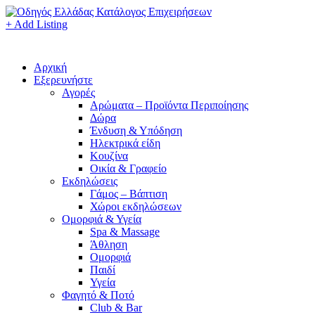
+ Add Listing
Αρχική
Εξερευνήστε
Αγορές
Αρώματα – Προϊόντα Περιποίησης
Δώρα
Ένδυση & Υπόδηση
Ηλεκτρικά είδη
Κουζίνα
Οικία & Γραφείο
Εκδηλώσεις
Γάμος – Βάπτιση
Χώροι εκδηλώσεων
Ομορφιά & Υγεία
Spa & Massage
Άθληση
Ομορφιά
Παιδί
Υγεία
Φαγητό & Ποτό
Club & Bar