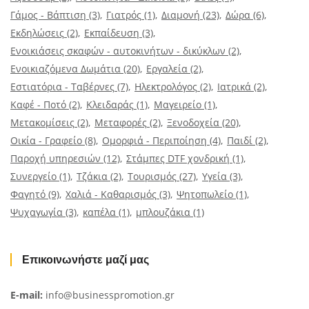
Γάμος - Βάπτιση
(3)
Γιατρός
(1)
Διαμονή
(23)
Δώρα
(6)
Εκδηλώσεις
(2)
Εκπαίδευση
(3)
Ενοικιάσεις σκαφών - αυτοκινήτων - δικύκλων
(2)
Ενοικιαζόμενα Δωμάτια
(20)
Εργαλεία
(2)
Εστιατόρια - Ταβέρνες
(7)
Ηλεκτρολόγος
(2)
Ιατρικά
(2)
Καφέ - Ποτό
(2)
Κλειδαράς
(1)
Μαγειρείο
(1)
Μετακομίσεις
(2)
Μεταφορές
(2)
Ξενοδοχεία
(20)
Οικία - Γραφείο
(8)
Ομορφιά - Περιποίηση
(4)
Παιδί
(2)
Παροχή υπηρεσιών
(12)
Στάμπες DTF χονδρική
(1)
Συνεργείο
(1)
Τζάκια
(2)
Τουρισμός
(27)
Υγεία
(3)
Φαγητό
(9)
Χαλιά - Καθαρισμός
(3)
Ψητοπωλείο
(1)
Ψυχαγωγία
(3)
καπέλα
(1)
μπλουζάκια
(1)
Επικοινωνήστε μαζί μας
E-mail:
info@businesspromotion.gr