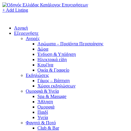
+ Add Listing
Αρχική
Εξερευνήστε
Αγορές
Αρώματα – Προϊόντα Περιποίησης
Δώρα
Ένδυση & Υπόδηση
Ηλεκτρικά είδη
Κουζίνα
Οικία & Γραφείο
Εκδηλώσεις
Γάμος – Βάπτιση
Χώροι εκδηλώσεων
Ομορφιά & Υγεία
Spa & Massage
Άθληση
Ομορφιά
Παιδί
Υγεία
Φαγητό & Ποτό
Club & Bar