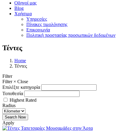
Οδηγοί μας
Blog
Χρήσιμα
Υπηρεσίες
Πίνακες τιμολόγησης
Επικοινωνία
Πολιτική προστασίας προσωπικών δεδομένων
Τέντες
Home
Τέντες
Filter
Filter
×
Close
Επιλέξτε κατηγορία
Τοποθεσία
Highest Rated
Radius
Apply