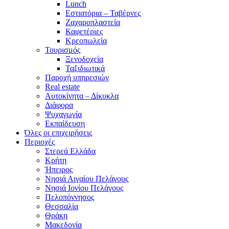
Lunch
Εστιατόρια – Ταβέρνες
Ζαχαροπλαστεία
Καφετέριες
Κρεοπωλεία
Τουρισμός
Ξενοδοχεία
Ταξιδιωτικά
Παροχή υπηρεσιών
Real estate
Αυτοκίνητα – Δίκυκλα
Διάφορα
Ψυχαγωγία
Εκπαίδευση
Όλες οι επιχειρήσεις
Περιοχές
Στερεά Ελλάδα
Κρήτη
Ήπειρος
Νησιά Αιγαίου Πελάγους
Νησιά Ιονίου Πελάγους
Πελοπόννησος
Θεσσαλία
Θράκη
Μακεδονία