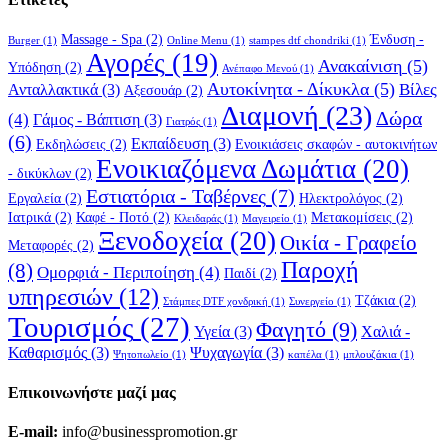
Massage - Spa
(2)
Ένδυση -
Burger
(1)
Online Menu
(1)
stampes dtf chondriki
(1)
Αγορές
(19)
Ανακαίνιση
(5)
Υπόδηση
(2)
Ανέπαφο Μενού
(1)
Αυτοκίνητα - Δίκυκλα
(5)
Βίλες
Ανταλλακτικά
(3)
Αξεσουάρ
(2)
Διαμονή
(23)
Δώρα
(4)
Γάμος - Βάπτιση
(3)
Γιατρός
(1)
(6)
Εκπαίδευση
(3)
Εκδηλώσεις
(2)
Ενοικιάσεις σκαφών - αυτοκινήτων
Ενοικιαζόμενα Δωμάτια
(20)
- δικύκλων
(2)
Εστιατόρια - Ταβέρνες
(7)
Εργαλεία
(2)
Ηλεκτρολόγος
(2)
Ιατρικά
(2)
Καφέ - Ποτό
(2)
Μετακομίσεις
(2)
Κλειδαράς
(1)
Μαγειρείο
(1)
Ξενοδοχεία
(20)
Οικία - Γραφείο
Μεταφορές
(2)
Παροχή
(8)
Ομορφιά - Περιποίηση
(4)
Παιδί
(2)
υπηρεσιών
(12)
Τζάκια
(2)
Στάμπες DTF χονδρική
(1)
Συνεργείο
(1)
Τουρισμός
(27)
Φαγητό
(9)
Υγεία
(3)
Χαλιά -
Καθαρισμός
(3)
Ψυχαγωγία
(3)
Ψητοπωλείο
(1)
καπέλα
(1)
μπλουζάκια
(1)
Επικοινωνήστε μαζί μας
E-mail:
info@businesspromotion.gr