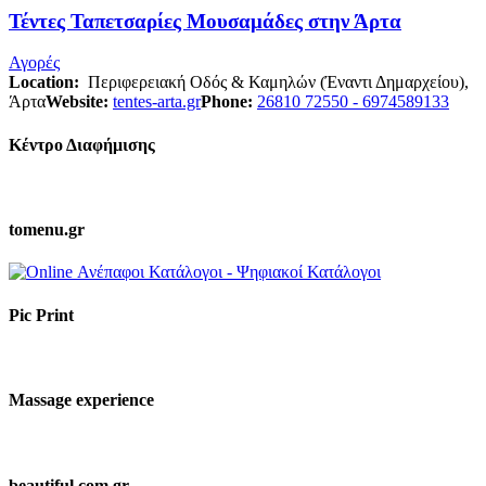
Τέντες Ταπετσαρίες Μουσαμάδες στην Άρτα
Αγορές
Location:
Περιφερειακή Οδός & Καμηλών (Έναντι Δημαρχείου),
Άρτα
Website:
tentes-arta.gr
Phone:
26810 72550 - 6974589133
Κέντρο Διαφήμισης
tomenu.gr
Pic Print
Massage experience
beautiful.com.gr