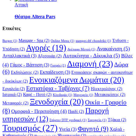
Αττική
Θέατρο Altera Pars
Ετικέτες
Massage - Spa
(2)
Ένδυση -
Burger
(1)
Online Menu
(1)
stampes dtf chondriki
(1)
Αγορές
(19)
Ανακαίνιση
(5)
Υπόδηση
(2)
Ανέπαφο Μενού
(1)
Αυτοκίνητα - Δίκυκλα
(5)
Βίλες
Ανταλλακτικά
(3)
Αξεσουάρ
(2)
Διαμονή
(23)
Δώρα
(4)
Γάμος - Βάπτιση
(3)
Γιατρός
(1)
(6)
Εκπαίδευση
(3)
Εκδηλώσεις
(2)
Ενοικιάσεις σκαφών - αυτοκινήτων
Ενοικιαζόμενα Δωμάτια
(20)
- δικύκλων
(2)
Εστιατόρια - Ταβέρνες
(7)
Εργαλεία
(2)
Ηλεκτρολόγος
(2)
Ιατρικά
(2)
Καφέ - Ποτό
(2)
Μετακομίσεις
(2)
Κλειδαράς
(1)
Μαγειρείο
(1)
Ξενοδοχεία
(20)
Οικία - Γραφείο
Μεταφορές
(2)
Παροχή
(8)
Ομορφιά - Περιποίηση
(4)
Παιδί
(2)
υπηρεσιών
(12)
Τζάκια
(2)
Στάμπες DTF χονδρική
(1)
Συνεργείο
(1)
Τουρισμός
(27)
Φαγητό
(9)
Υγεία
(3)
Χαλιά -
Καθαρισμός
(3)
Ψυχαγωγία
(3)