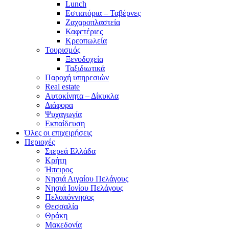
Lunch
Εστιατόρια – Ταβέρνες
Ζαχαροπλαστεία
Καφετέριες
Κρεοπωλεία
Τουρισμός
Ξενοδοχεία
Ταξιδιωτικά
Παροχή υπηρεσιών
Real estate
Αυτοκίνητα – Δίκυκλα
Διάφορα
Ψυχαγωγία
Εκπαίδευση
Όλες οι επιχειρήσεις
Περιοχές
Στερεά Ελλάδα
Κρήτη
Ήπειρος
Νησιά Αιγαίου Πελάγους
Νησιά Ιονίου Πελάγους
Πελοπόννησος
Θεσσαλία
Θράκη
Μακεδονία