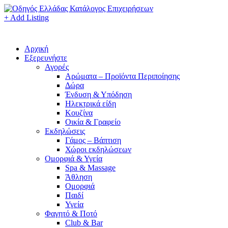
+ Add Listing
Αρχική
Εξερευνήστε
Αγορές
Αρώματα – Προϊόντα Περιποίησης
Δώρα
Ένδυση & Υπόδηση
Ηλεκτρικά είδη
Κουζίνα
Οικία & Γραφείο
Εκδηλώσεις
Γάμος – Βάπτιση
Χώροι εκδηλώσεων
Ομορφιά & Υγεία
Spa & Massage
Άθληση
Ομορφιά
Παιδί
Υγεία
Φαγητό & Ποτό
Club & Bar