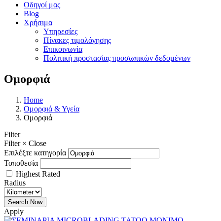
Οδηγοί μας
Blog
Χρήσιμα
Υπηρεσίες
Πίνακες τιμολόγησης
Επικοινωνία
Πολιτική προστασίας προσωπικών δεδομένων
Ομορφιά
Home
Ομορφιά & Υγεία
Ομορφιά
Filter
Filter
×
Close
Επιλέξτε κατηγορία
Τοποθεσία
Highest Rated
Radius
Apply