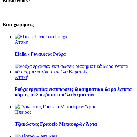
Korali House
Καταχωρήσεις
Αττική
Elaila - Γυναικεία Ρούχα
Αττική
Ρούχα εργασίας εκτυπώσεις διαφημιστικά δώρα έντυπα
κάρτες μπλουζάκια καπέλα Κερατσίνι
Ήπειρος
Τζακώστας Γραφείο Μεταφορών Άρτα