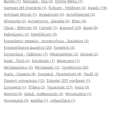
Burger
(1)
Massage - Spa
(2)
Online Menu
(1)
stampes dtf chondriki
(1)
Ένδυση - Υπόδηση
(2)
Αγορές
(19)
Ανέπαφο Μενού
(1)
Ανακαίνιση
(5)
Ανταλλακτικά
(3)
Αξεσουάρ
(2)
Αυτοκίνητα - Δίκυκλα
(5)
Βίλες
(4)
Γάμος - Βάπτιση
(3)
Γιατρός
(1)
Διαμονή
(23)
Δώρα
(6)
Εκδηλώσεις
(2)
Εκπαίδευση
(3)
Ενοικιάσεις σκαφών - αυτοκινήτων - δικύκλων
(2)
Ενοικιαζόμενα Δωμάτια
(20)
Εργαλεία
(2)
Εστιατόρια - Ταβέρνες
(7)
Ηλεκτρολόγος
(2)
Ιατρικά
(2)
Καφέ - Ποτό
(2)
Κλειδαράς
(1)
Μαγειρείο
(1)
Μετακομίσεις
(2)
Μεταφορές
(2)
Ξενοδοχεία
(20)
Οικία - Γραφείο
(8)
Ομορφιά - Περιποίηση
(4)
Παιδί
(2)
Παροχή υπηρεσιών
(12)
Στάμπες DTF χονδρική
(1)
Συνεργείο
(1)
Τζάκια
(2)
Τουρισμός
(27)
Υγεία
(3)
Φαγητό
(9)
Χαλιά - Καθαρισμός
(3)
Ψητοπωλείο
(1)
Ψυχαγωγία
(3)
καπέλα
(1)
μπλουζάκια
(1)