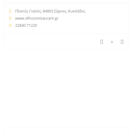
Πλατύς Γιαλός, 84003 Σίφνος, Κυκλάδες
www.sifnosrestaurant.gr
22840 71220