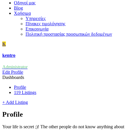
Οδηγοί μας
Blog
Χρήσιμα
Υπηρεσίες
Πίνακες τιμολόγησης
Επικοινωνία
Πολιτική προστασίας προσωπικών δεδομένων
K
kentro
Administrator
Edit Profile
Dashboards
Profile
119 Listings
+ Add Listing
Profile
Your life is secret ;)! The other people do not know anything about