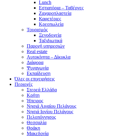
Lunch
Εστιατόρια – Ταβέρνες
Ζαχαροπλαστεία
Καφετέριες
Κρεοπωλεία
Τουρισμός
Ξενοδοχεία
Ταξιδιωτικά
Παροχή υπηρεσιών
Real estate
Αυτοκίνητα – Δίκυκλα
Διάφορα
Ψυχαγωγία
Εκπαίδευση
Όλες οι επιχειρήσεις
Περιοχές
Στερεά Ελλάδα
Κρήτη
Ήπειρος
Νησιά Αιγαίου Πελάγους
Νησιά Ιονίου Πελάγους
Πελοπόννησος
Θεσσαλία
Θράκη
Μακεδονία