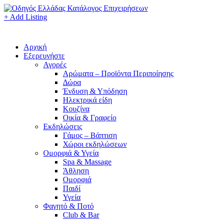
+ Add Listing
Αρχική
Εξερευνήστε
Αγορές
Αρώματα – Προϊόντα Περιποίησης
Δώρα
Ένδυση & Υπόδηση
Ηλεκτρικά είδη
Κουζίνα
Οικία & Γραφείο
Εκδηλώσεις
Γάμος – Βάπτιση
Χώροι εκδηλώσεων
Ομορφιά & Υγεία
Spa & Massage
Άθληση
Ομορφιά
Παιδί
Υγεία
Φαγητό & Ποτό
Club & Bar