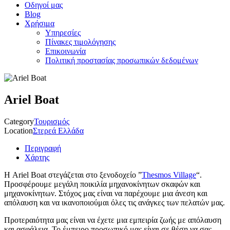
Οδηγοί μας
Blog
Χρήσιμα
Υπηρεσίες
Πίνακες τιμολόγησης
Επικοινωνία
Πολιτική προστασίας προσωπικών δεδομένων
Ariel Boat
Category
Τουρισμός
Location
Στερεά Ελλάδα
Περιγραφή
Χάρτης
Η Ariel Boat στεγάζεται στο ξενοδοχείο ”
Thesmos Village
“.
Προσφέρουμε μεγάλη ποικιλία μηχανοκίνητων σκαφών και
μηχανοκίνητων. Στόχος μας είναι να παρέχουμε μια άνεση και
απόλαυση και να ικανοποιούμαι όλες τις ανάγκες των πελατών μας.
Προτεραιότητα μας είναι να έχετε μια εμπειρία ζωής με απόλαυση
και ασφάλεια. Το έμπειρο προσωπικό μας είναι σε θέση να σας