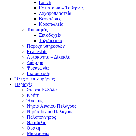
Lunch
Εστιατόρια – Ταβέρνες
Ζαχαροπλαστεία
Καφετέριες
Κρεοπωλεία
Τουρισμός
Ξενοδοχεία
Ταξιδιωτικά
Παροχή υπηρεσιών
Real estate
Αυτοκίνητα – Δίκυκλα
Διάφορα
Ψυχαγωγία
Εκπαίδευση
Όλες οι επιχειρήσεις
Περιοχές
Στερεά Ελλάδα
Κρήτη
Ήπειρος
Νησιά Αιγαίου Πελάγους
Νησιά Ιονίου Πελάγους
Πελοπόννησος
Θεσσαλία
Θράκη
Μακεδονία