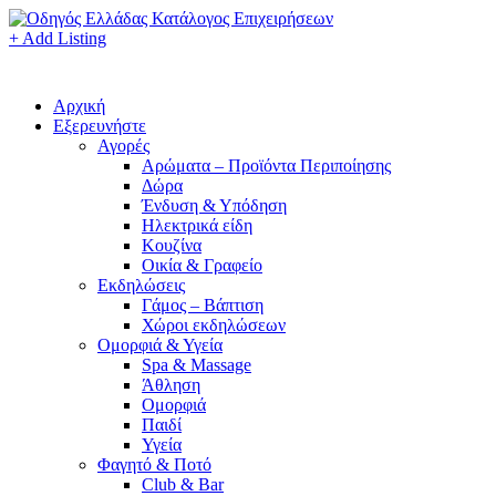
+ Add Listing
Αρχική
Εξερευνήστε
Αγορές
Αρώματα – Προϊόντα Περιποίησης
Δώρα
Ένδυση & Υπόδηση
Ηλεκτρικά είδη
Κουζίνα
Οικία & Γραφείο
Εκδηλώσεις
Γάμος – Βάπτιση
Χώροι εκδηλώσεων
Ομορφιά & Υγεία
Spa & Massage
Άθληση
Ομορφιά
Παιδί
Υγεία
Φαγητό & Ποτό
Club & Bar