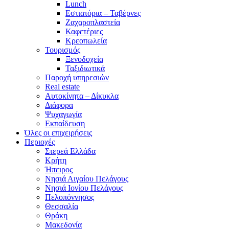
Lunch
Εστιατόρια – Ταβέρνες
Ζαχαροπλαστεία
Καφετέριες
Κρεοπωλεία
Τουρισμός
Ξενοδοχεία
Ταξιδιωτικά
Παροχή υπηρεσιών
Real estate
Αυτοκίνητα – Δίκυκλα
Διάφορα
Ψυχαγωγία
Εκπαίδευση
Όλες οι επιχειρήσεις
Περιοχές
Στερεά Ελλάδα
Κρήτη
Ήπειρος
Νησιά Αιγαίου Πελάγους
Νησιά Ιονίου Πελάγους
Πελοπόννησος
Θεσσαλία
Θράκη
Μακεδονία