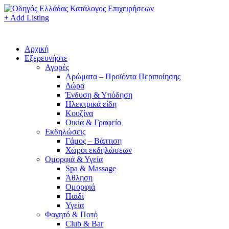
+ Add Listing
Αρχική
Εξερευνήστε
Αγορές
Αρώματα – Προϊόντα Περιποίησης
Δώρα
Ένδυση & Υπόδηση
Ηλεκτρικά είδη
Κουζίνα
Οικία & Γραφείο
Εκδηλώσεις
Γάμος – Βάπτιση
Χώροι εκδηλώσεων
Ομορφιά & Υγεία
Spa & Massage
Άθληση
Ομορφιά
Παιδί
Υγεία
Φαγητό & Ποτό
Club & Bar