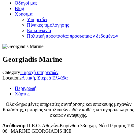
Οδηγοί μας
Blog
Χρήσιμα
Υπηρεσίες
Πίνακες τιμολόγησης
Επικοινωνία
Πολιτική προστασίας προσωπικών δεδομένων
Georgiadis Marine
Category
Παροχή υπηρεσιών
Locations
Αττική
,
Στερεά Ελλάδα
Περιγραφή
Χάρτης
Ολοκληρωμένες υπηρεσίες συντήρησης και επισκευής μηχανών
θαλάσσης, εμπορίας ναυτιλιακών ειδών καθώς και αγοραπωλησίας
σκαφών αναψυχής.
Διεύθυνση:
Π.Ε.Ο. Αθηνών-Κορίνθου 33ο χλμ, Νέα Πέραμος 190
06 | MARINE GEORGIADIS ΙΚΕ