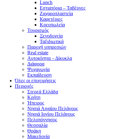
Lunch
Εστιατόρια – Ταβέρνες
Ζαχαροπλαστεία
Καφετέριες
Κρεοπωλεία
Τουρισμός
Ξενοδοχεία
Ταξιδιωτικά
Παροχή υπηρεσιών
Real estate
Αυτοκίνητα – Δίκυκλα
Διάφορα
Ψυχαγωγία
Εκπαίδευση
Όλες οι επιχειρήσεις
Περιοχές
Στερεά Ελλάδα
Κρήτη
Ήπειρος
Νησιά Αιγαίου Πελάγους
Νησιά Ιονίου Πελάγους
Πελοπόννησος
Θεσσαλία
Θράκη
Μακεδονία