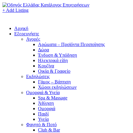
+ Add Listing
Αρχική
Εξερευνήστε
Αγορές
Αρώματα – Προϊόντα Περιποίησης
Δώρα
Ένδυση & Υπόδηση
Ηλεκτρικά είδη
Κουζίνα
Οικία & Γραφείο
Εκδηλώσεις
Γάμος – Βάπτιση
Χώροι εκδηλώσεων
Ομορφιά & Υγεία
Spa & Massage
Άθληση
Ομορφιά
Παιδί
Υγεία
Φαγητό & Ποτό
Club & Bar