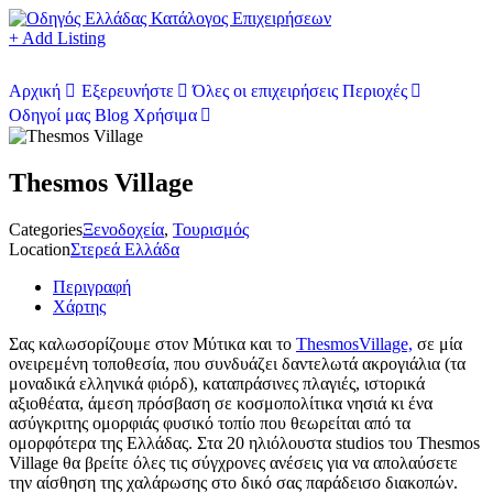
+ Add Listing
Αρχική
Εξερευνήστε
Όλες οι επιχειρήσεις
Περιοχές
Οδηγοί μας
Blog
Χρήσιμα
Thesmos Village
Categories
Ξενοδοχεία
,
Τουρισμός
Location
Στερεά Ελλάδα
Περιγραφή
Χάρτης
Σας καλωσορίζουμε στον Μύτικα και το
ThesmosVillage,
σε μία
ονειρεμένη τοποθεσία, που συνδυάζει δαντελωτά ακρογιάλια (τα
μοναδικά ελληνικά φιόρδ), καταπράσινες πλαγιές, ιστορικά
αξιοθέατα, άμεση πρόσβαση σε κοσμοπολίτικα νησιά κι ένα
ασύγκριτης ομορφιάς φυσικό τοπίο που θεωρείται από τα
ομορφότερα της Ελλάδας. Στα 20 ηλιόλουστα studios του Thesmos
Village θα βρείτε όλες τις σύγχρονες ανέσεις για να απολαύσετε
την αίσθηση της χαλάρωσης στο δικό σας παράδεισο διακοπών.