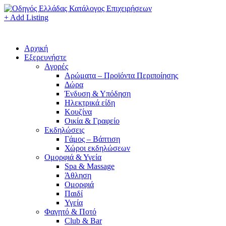
+ Add Listing
Αρχική
Εξερευνήστε
Αγορές
Αρώματα – Προϊόντα Περιποίησης
Δώρα
Ένδυση & Υπόδηση
Ηλεκτρικά είδη
Κουζίνα
Οικία & Γραφείο
Εκδηλώσεις
Γάμος – Βάπτιση
Χώροι εκδηλώσεων
Ομορφιά & Υγεία
Spa & Massage
Άθληση
Ομορφιά
Παιδί
Υγεία
Φαγητό & Ποτό
Club & Bar