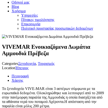
Οδηγοί μας
Blog
Χρήσιμα
Υπηρεσίες
Πίνακες τιμολόγησης
Επικοινωνία
Πολιτική προστασίας προσωπικών δεδομένων
VIVEMAR Ενοικιαζόμενα Δωμάτια
Αμμουδιά Πρέβεζα
Categories
Ξενοδοχεία
,
Τουρισμός
Location
Ήπειρος
Περιγραφή
Χάρτης
Το ξενοδοχείο VIVE-MAR είναι 3 αστέρων σύμφωνα με τα
ευρωπαϊκά δεδομένα. Ολοκληρώθηκε και λειτουργεί από το 2009
στην πανέμορφη παραλία της Αμμουδιάς η οποία διασχίζεται από
τα αθάνατα νερά του ποταμού Αχέροντα.Η απόσταση από την
παραλία είναι μόλις 200 μέτρα.