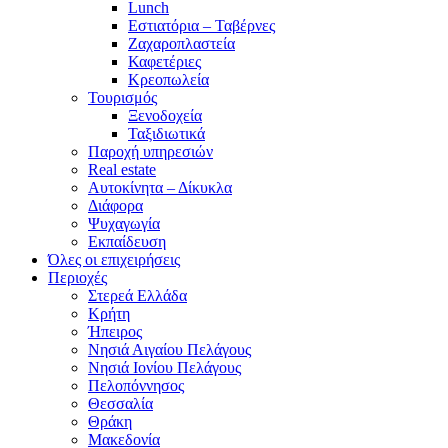
Lunch
Εστιατόρια – Ταβέρνες
Ζαχαροπλαστεία
Καφετέριες
Κρεοπωλεία
Τουρισμός
Ξενοδοχεία
Ταξιδιωτικά
Παροχή υπηρεσιών
Real estate
Αυτοκίνητα – Δίκυκλα
Διάφορα
Ψυχαγωγία
Εκπαίδευση
Όλες οι επιχειρήσεις
Περιοχές
Στερεά Ελλάδα
Κρήτη
Ήπειρος
Νησιά Αιγαίου Πελάγους
Νησιά Ιονίου Πελάγους
Πελοπόννησος
Θεσσαλία
Θράκη
Μακεδονία