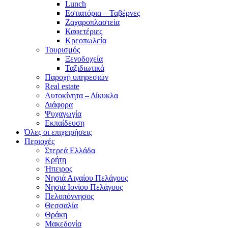
Lunch
Εστιατόρια – Ταβέρνες
Ζαχαροπλαστεία
Καφετέριες
Κρεοπωλεία
Τουρισμός
Ξενοδοχεία
Ταξιδιωτικά
Παροχή υπηρεσιών
Real estate
Αυτοκίνητα – Δίκυκλα
Διάφορα
Ψυχαγωγία
Εκπαίδευση
Όλες οι επιχειρήσεις
Περιοχές
Στερεά Ελλάδα
Κρήτη
Ήπειρος
Νησιά Αιγαίου Πελάγους
Νησιά Ιονίου Πελάγους
Πελοπόννησος
Θεσσαλία
Θράκη
Μακεδονία