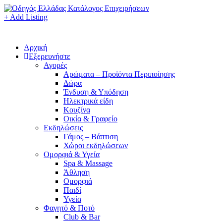
+ Add Listing
Αρχική
Εξερευνήστε
Αγορές
Αρώματα – Προϊόντα Περιποίησης
Δώρα
Ένδυση & Υπόδηση
Ηλεκτρικά είδη
Κουζίνα
Οικία & Γραφείο
Εκδηλώσεις
Γάμος – Βάπτιση
Χώροι εκδηλώσεων
Ομορφιά & Υγεία
Spa & Massage
Άθληση
Ομορφιά
Παιδί
Υγεία
Φαγητό & Ποτό
Club & Bar