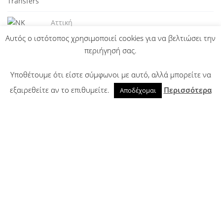
Αττική
NK Exprerience Tourist Prenium Transfers & Tours
Αυτός ο ιστότοπος χρησιμοποιεί cookies για να βελτιώσει την
περιήγησή σας.
Υποθέτουμε ότι είστε σύμφωνοι με αυτό, αλλά μπορείτε να
εξαιρεθείτε αν το επιθυμείτε.
Περισσότερα
Αποδέχομαι
Αττική
Drosoulita Κερατσίνι
Αττική
Light House Candles
Ετικέτες