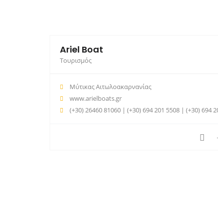
Ariel Boat
Τουρισμός
Μύτικας Αιτωλοακαρνανίας
www.arielboats.gr
(+30) 26460 81060 | (+30) 694 201 5508 | (+30) 694 201 5