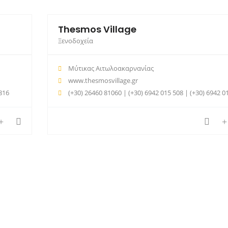
Thesmos Village
Ξενοδοχεία
Μύτικας Αιτωλοακαρνανίας
www.thesmosvillage.gr
816
(+30) 26460 81060 | (+30) 6942 015 508 | (+30) 6942 015 51