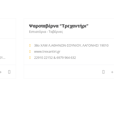
Ψαροταβέρνα “Τρεχαντήρι”
Εστιατόρια - Ταβέρνες
38ο ΧΛΜ Λ.ΑΘΗΝΩΝ-ΣΟΥΝΙΟΥ, ΛΑΓΟΝΗΣΙ 19010
www.trexantiri.gr
510
22910 22152 & 6979 964 632