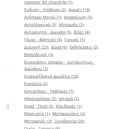
stampes dtf chondriki
(1)
Ένδυση - Υπόδηση
(2)
Αγορές
(19)
Ανέπαφο Μενού
(1)
Ανακαίνιση
(5)
Ανταλλακτικά
(3)
Αξεσουάρ
(2)
Αυτοκίνητα - Δίκυκλα
(5)
Βίλες
(4)
Γάμος - Βάπτιση
(3)
Γιατρός
(1)
Διαμονή
(23)
Δώρα
(6)
Εκδηλώσεις
(2)
Εκπαίδευση
(3)
Ενοικιάσεις σκαφών - αυτοκινήτων -
δικύκλων
(2)
Ενοικιαζόμενα Δωμάτια
(20)
Εργαλεία
(2)
Εστιατόρια - Ταβέρνες
(7)
Ηλεκτρολόγος
(2)
Ιατρικά
(2)
Καφέ - Ποτό
(2)
Κλειδαράς
(1)
Μαγειρείο
(1)
Μετακομίσεις
(2)
Μεταφορές
(2)
Ξενοδοχεία
(20)
Οικία - Γραφείο
(8)