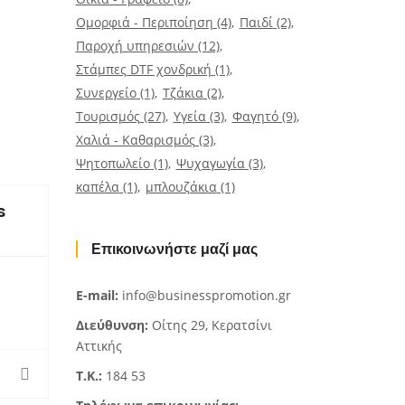
Ομορφιά - Περιποίηση
(4)
Παιδί
(2)
Παροχή υπηρεσιών
(12)
Στάμπες DTF χονδρική
(1)
Συνεργείο
(1)
Τζάκια
(2)
Τουρισμός
(27)
Υγεία
(3)
Φαγητό
(9)
Χαλιά - Καθαρισμός
(3)
Ψητοπωλείο
(1)
Ψυχαγωγία
(3)
καπέλα
(1)
μπλουζάκια
(1)
s
Επικοινωνήστε μαζί μας
E-mail:
info@businesspromotion.gr
Διεύθυνση:
Οίτης 29, Κερατσίνι
Αττικής
Τ.Κ.:
184 53