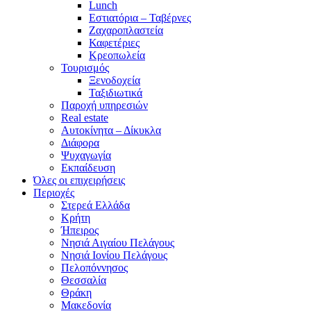
Lunch
Εστιατόρια – Ταβέρνες
Ζαχαροπλαστεία
Καφετέριες
Κρεοπωλεία
Τουρισμός
Ξενοδοχεία
Ταξιδιωτικά
Παροχή υπηρεσιών
Real estate
Αυτοκίνητα – Δίκυκλα
Διάφορα
Ψυχαγωγία
Εκπαίδευση
Όλες οι επιχειρήσεις
Περιοχές
Στερεά Ελλάδα
Κρήτη
Ήπειρος
Νησιά Αιγαίου Πελάγους
Νησιά Ιονίου Πελάγους
Πελοπόννησος
Θεσσαλία
Θράκη
Μακεδονία