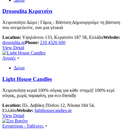
Δώρα
Drosoulita Κερατσίνι
Χειροποίητο Δώρο | Γάμος - Βάπτιση Δημιουργούμε τη βάπτιση
που ονειρεύεστε, σαν μια γλυκιά
Location:
Υψηλάντου 133, Κερατσίνι 187 58, Ελλάδα
Website:
drosoulita.gr
Phone:
210 4326 600
View Detail
Αγορές
+
Δώρα
Light House Candles
Χειροποίητα κεριά 100% σόγιας για κάθε στιγμή! 100% κερί
σόγιας, χωρίς παραφίνη, για eco-friendly
Location:
Πλ. Δαβάκη Πίνδου 12, Νίκαια 184 54,
Ελλάδα
Website:
lighthousecandles.gr
View Detail
Εστιατόρια - Ταβέρνες
+