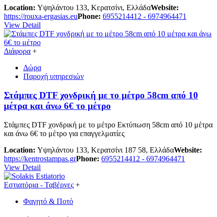
Location:
Υψηλάντου 133, Κερατσίνι, Ελλάδα
Website:
https://rouxa-ergasias.eu
Phone:
6955214412 - 6974964471
View Detail
Διάφορα
+
Δώρα
Παροχή υπηρεσιών
Στάμπες DTF χονδρική με το μέτρο 58cm από 10
μέτρα και άνω 6€ το μέτρο
Στάμπες DTF χονδρική με το μέτρο Εκτύπωση 58cm από 10 μέτρα
και άνω 6€ το μέτρο για επαγγελματίες
Location:
Υψηλάντου 133, Κερατσίνι 187 58, Ελλάδα
Website:
https://kentrostampas.gr
Phone:
6955214412 - 6974964471
View Detail
Εστιατόρια - Ταβέρνες
+
Φαγητό & Ποτό