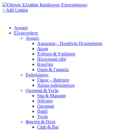
+ Add Listing
Αρχική
Εξερευνήστε
Αγορές
Αρώματα – Προϊόντα Περιποίησης
Δώρα
Ένδυση & Υπόδηση
Ηλεκτρικά είδη
Κουζίνα
Οικία & Γραφείο
Εκδηλώσεις
Γάμος – Βάπτιση
Χώροι εκδηλώσεων
Ομορφιά & Υγεία
Spa & Massage
Άθληση
Ομορφιά
Παιδί
Υγεία
Φαγητό & Ποτό
Club & Bar