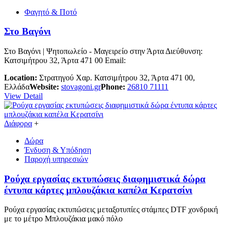
Φαγητό & Ποτό
Στο Βαγόνι
Στο Βαγόνι | Ψητοπωλείο - Μαγειρείο στην Άρτα Διεύθυνση:
Κατσιμήτρου 32, Άρτα 471 00 Email:
Location:
Στρατηγού Χαρ. Κατσιμήτρου 32, Άρτα 471 00,
Ελλάδα
Website:
stovagoni.gr
Phone:
26810 71111
View Detail
Διάφορα
+
Δώρα
Ένδυση & Υπόδηση
Παροχή υπηρεσιών
Ρούχα εργασίας εκτυπώσεις διαφημιστικά δώρα
έντυπα κάρτες μπλουζάκια καπέλα Κερατσίνι
Ρούχα εργασίας εκτυπώσεις μεταξοτυπίες στάμπες DTF χονδρική
με το μέτρο Μπλουζάκια μακό πόλο