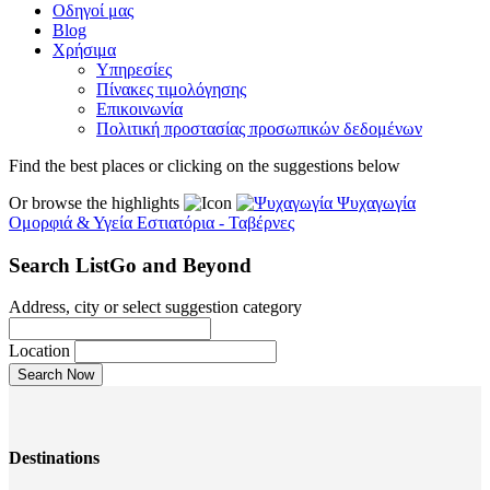
Οδηγοί μας
Blog
Χρήσιμα
Υπηρεσίες
Πίνακες τιμολόγησης
Επικοινωνία
Πολιτική προστασίας προσωπικών δεδομένων
Find the best places or clicking on the suggestions below
Or browse the highlights
Ψυχαγωγία
Ομορφιά & Υγεία
Εστιατόρια - Ταβέρνες
Search ListGo and Beyond
Address, city or select suggestion category
Location
Destinations